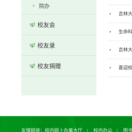
院办
吉林
校友会
生命科
校友录
吉林大
校友捐赠
喜迎校
友情链接：
校内网上办事大厅
|
校内办公
|
图