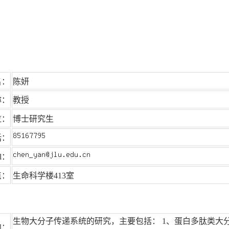
名：
陈妍
称：
教授
位：
博士研究生
话：
il：
点：
生命科学楼413室
生物大分子传递系统的研究，主要包括： 1、蛋白多肽类大分
向：