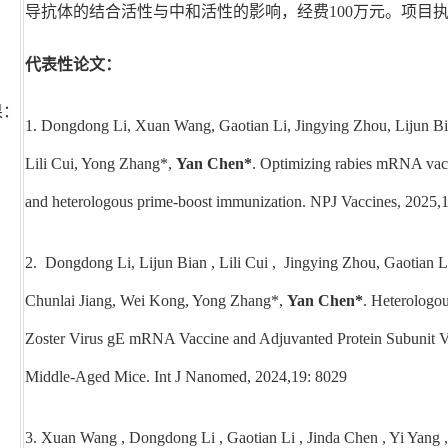
导抗体的结合活性与中和活性的影响，经费100万元。项目执行期限：2
代表性论文：
果：
1.
Dongdong Li, Xuan Wang, Gaotian Li, Jingying Zhou, Lijun Bi
Lili Cui, Yong Zhang*,
Yan Chen*
. Optimizing rabies mRNA vac
and heterologous prime-boost immunization. NPJ Vaccines, 2025,1
2. Dongdong Li, Lijun Bian , Lili Cui , Jingying Zhou, Gaotian L
Chunlai Jiang, Wei Kong, Yong Zhang*,
Yan Chen*
.
Heterologou
Zoster Virus gE mRNA Vaccine and Adjuvanted Protein Subunit V
Middle-Aged Mice.
Int J Nanomed, 2024,19: 8029
3. Xuan Wang , Dongdong Li , Gaotian Li , Jinda Chen , Yi Yang 