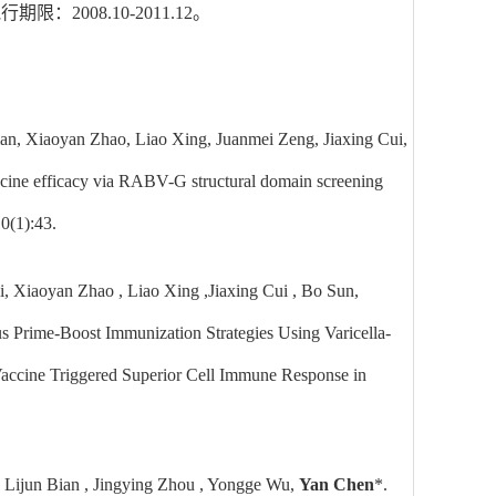
008.10-2011.12。
an, Xiaoyan Zhao, Liao Xing, Juanmei Zeng, Jiaxing Cui,
cine efficacy via RABV-G structural domain screening
0(1):43.
i, Xiaoyan Zhao , Liao Xing ,Jiaxing Cui , Bo Sun,
s Prime-Boost Immunization Strategies Using Varicella-
accine Triggered Superior Cell Immune Response in
, Lijun Bian , Jingying Zhou , Yongge Wu,
Yan Chen
*.