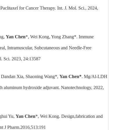
aclitaxel for Cancer Therapy.
Int. J. Mol. Sci., 2024,
ng,
Yan Chen
*, Wei Kong, Yong Zhang*. Immune
neal, Intramuscular, Subcutaneous and Needle-Free
l. Sci. 2023, 24:13587
g, Dandan Xia, Shaoning Wang*,
Yan Chen*
. Mg/Al-LDH
with aluminum hydroxide adjuvant. Nanotechnology, 2022,
nghui Yu,
Yan Chen
*, Wei Kong. Design,fabrication and
 Int J Pharm.2016,513:191