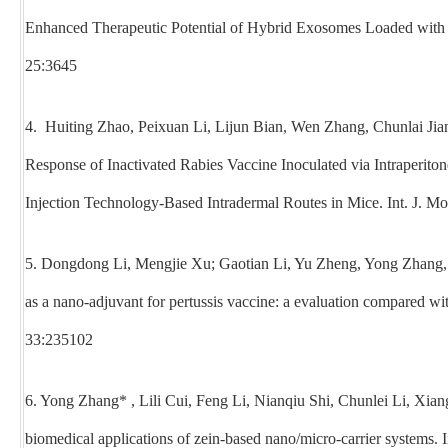
Enhanced Therapeutic Potential of Hybrid Exosomes Loaded with P
25:3645
4. Huiting Zhao, Peixuan Li, Lijun Bian, Wen Zhang, Chunlai Jia
Response of Inactivated Rabies Vaccine Inoculated via Intraperito
Injection Technology-Based Intradermal Routes in Mice. Int. J. Mo
5. Dongdong Li, Mengjie Xu; Gaotian Li, Yu Zheng, Yong Zhan
as a nano-adjuvant for pertussis vaccine: a evaluation compared 
33:235102
6. Yong Zhang* , Lili Cui, Feng Li, Nianqiu Shi, Chunlei Li, Xia
biomedical applications of zein-based nano/micro-carrier systems.