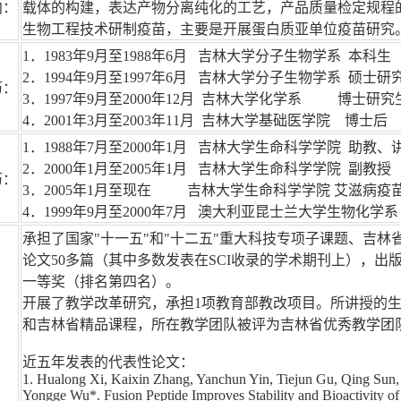
向：
载体的构建，表达产物分离纯化的工艺，产品质量检定规程的
生物工程技术研制疫苗，主要是开展蛋白质亚单位疫苗研究
1．1983年9月至1988年6月 吉林大学分子生物学系 本科生
2．1994年9月至1997年6月 吉林大学分子生物学系 硕士研
历：
3．1997年9月至2000年12月 吉林大学化学系 博士研究
4．2001年3月至2003年11月 吉林大学基础医学院 博士后
1．1988年7月至2000年1月 吉林大学生命科学学院 助教、
2．2000年1月至2005年1月 吉林大学生命科学学院 副教授
历：
3．2005年1月至现在 吉林大学生命科学学院 艾滋病疫
4．1999年9月至2000年7月 澳大利亚昆士兰大学生物化学
承担了国家"十一五"和"十二五"重大科技专项子课题、吉林
论文50多篇（其中多数发表在SCI收录的学术期刊上），出版
一等奖（排名第四名）。
开展了教学改革研究，承担1项教育部教改项目。所讲授的
和吉林省精品课程，所在教学团队被评为吉林省优秀教学团
近五年发表的代表性论文：
1. Hualong Xi, Kaixin Zhang, Yanchun Yin, Tiejun Gu, Qing Sun,
Yongge Wu*. Fusion Peptide Improves Stability and Bioactivity of 