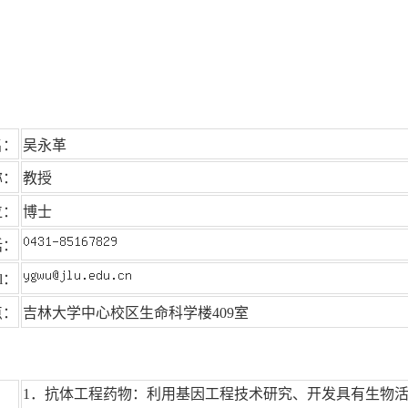
名：
吴永革
称：
教授
位：
博士
话：
il：
点：
吉林大学中心校区生命科学楼409室
1．抗体工程药物：利用基因工程技术研究、开发具有生物