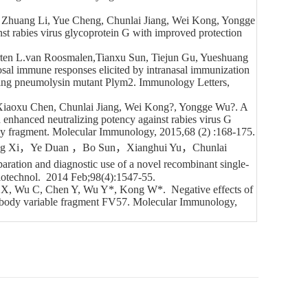
, Zhuang Li, Yue Cheng, Chunlai Jiang, Wei Kong, Yongge
st rabies virus glycoprotein G with improved protection
rten L.van Roosmalen,Tianxu Sun, Tiejun Gu, Yueshuang
al immune responses elicited by intranasal immunization
aying pneumolysin mutant Plym2. Immunology Letters,
 Xiaoxu Chen, Chunlai Jiang, Wei Kong?, Yongge Wu?. A
 enhanced neutralizing potency against rabies virus G
body fragment. Molecular Immunology, 2015,68 (2) :168-175.
ng Xi，Ye Duan ，Bo Sun，Xianghui Yu，Chunlai
n and diagnostic use of a novel recombinant single-
l Biotechnol. 2014 Feb;98(4):1547-55.
n X, Wu C, Chen Y, Wu Y*, Kong W*. Negative effects of
antibody variable fragment FV57. Molecular Immunology,