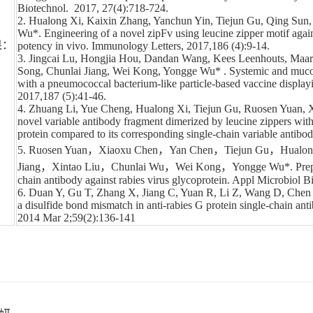
Biotechnol. 2017, 27(4):718-724.
2. Hualong Xi, Kaixin Zhang, Yanchun Yin, Tiejun Gu, Qing Sun
Wu*. Engineering of a novel zipFv using leucine zipper motif again
果：
potency in vivo. Immunology Letters, 2017,186 (4):9-14.
3. Jingcai Lu, Hongjia Hou, Dandan Wang, Kees Leenhouts, Maa
Song, Chunlai Jiang, Wei Kong, Yongge Wu* . Systemic and mucos
with a pneumococcal bacterium-like particle-based vaccine displ
2017,187 (5):41-46.
4. Zhuang Li, Yue Cheng, Hualong Xi, Tiejun Gu, Ruosen Yuan,
novel variable antibody fragment dimerized by leucine zippers with
protein compared to its corresponding single-chain variable anti
5. Ruosen Yuan，Xiaoxu Chen，Yan Chen，Tiejun Gu，Hualo
Jiang，Xintao Liu，Chunlai Wu，Wei Kong，Yongge Wu*. Preparatio
chain antibody against rabies virus glycoprotein. Appl Microbio
6. Duan Y, Gu T, Zhang X, Jiang C, Yuan R, Li Z, Wang D, Che
a disulfide bond mismatch in anti-rabies G protein single-chain 
2014 Mar 2;59(2):136-141