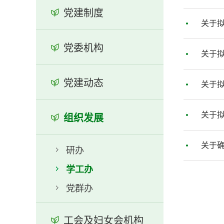
党建制度
关于
党委机构
关于
党建动态
关于
关于
组织发展
关于确
研办
学工办
党群办
工会及妇女会机构