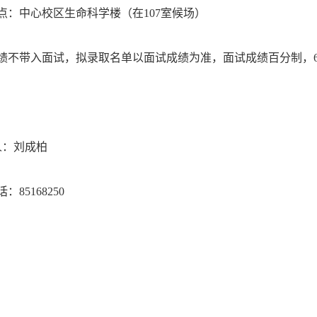
点：中心校区生命科学楼（在
107
室候场）
绩不带入面试，拟录取名单以面试成绩为准，面试成绩百分制，
 人：刘成柏
话：
85168250