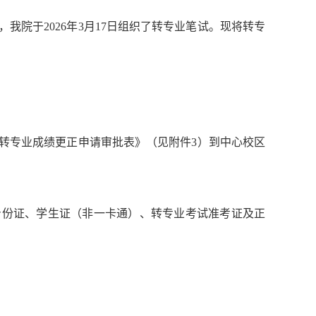
，我院于
2026
年
3
月
17
日组织了转专业笔试。现将转专
转专业成绩更正申请审批表》（见附件
3
）到中心校区
身份证、学生证（非一卡通）、转专业考试准考证及正