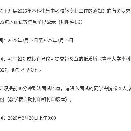
关于开展
2026
年本科生集中考核转专业工作的通知》的有关要求
及进入面试等信息予以公示（见附件
1-2
）
间：
2026
年
3
月
17
日至
2025
年
3
月
19
日
间，考生如对成绩有异议可提交带签章的纸质版《吉林大学本科
327
，逾期不予处理。
天须提前
30
分钟到达面试地点，请进入面试的同学需携带本人
份（教学楼自助打印机打印版本）。
间：
2026
年
3
月
20
日上午
9:00