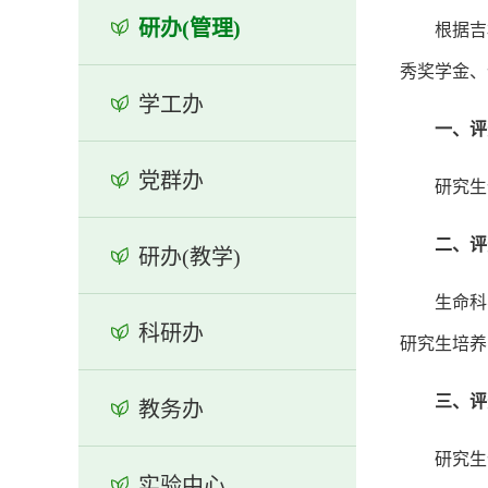
研办(管理)
根据吉
秀奖学金、
学工办
一、
评
党群办
研究生
二、评
研办(教学)
生命科
科研办
研究生培养
三、评
教务办
研究生
实验中心