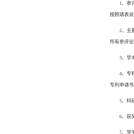
1、参
按照填表说
2、主
所有参评论
3、学
4、专
专利申请书
5、科
6、获
7、学