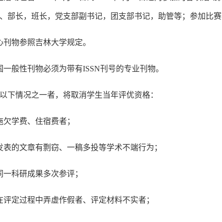
、部长，班长，党支部副书记，团支部书记，助管等；参加比赛
心刊物参照吉林大学规定。
国一般性刊物必须为带有ISSN刊号的专业刊物。
有以下情况之一者，将取消学生当年评优资格：
拖欠学费、住宿费者；
发表的文章有剽窃、一稿多投等学术不端行为；
同一科研成果多次参评；
在评定过程中弄虚作假者、评定材料不实者；