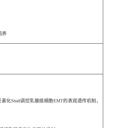
培养
泛素化
Snail
调控乳腺癌细胞
EMT
的表观遗传机制，