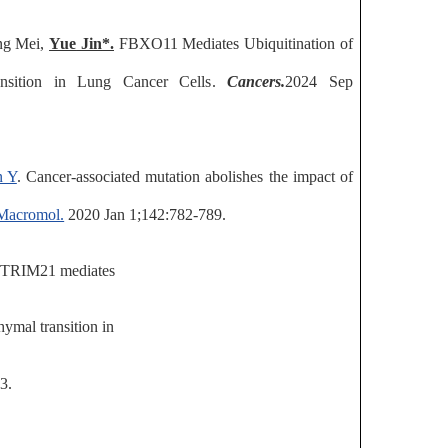
ing Mei,
Yue
Jin
*.
FBXO11 Mediates Ubiquitination of
nsition in Lung Cancer Cells
.
Cancers.
2024 Sep
 Y
.
Cancer-associated mutation
abolishes the impact of
 Macromol.
2020 Jan 1;142:782-789.
 TRIM21 mediates
hymal transition in
3.