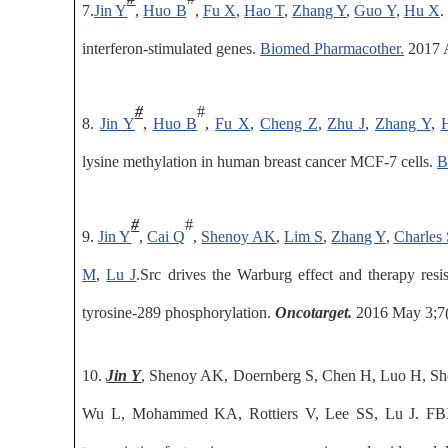
7
.
Jin Y
,
Huo B
,
Fu X
,
Hao T
,
Zhang Y
,
Guo Y
,
Hu X
.
interferon-stimulated genes
.
Biomed Pharmacother.
2017 
#
#
8
.
Jin Y
,
Huo B
,
Fu X
,
Cheng Z
,
Zhu J
,
Zhang Y
,
lysine methylation in human breast cancer MCF-7 cells.
B
#
#
9
.
Jin Y
,
Cai Q
,
Shenoy AK
,
Lim S
,
Zhang Y
,
Charles 
M
,
Lu J
.Src drives the Warburg effect
and therapy resi
tyrosine-289 phosphorylation.
Oncotarget.
2016 May 3;7(
10
.
Jin Y
, Shenoy AK, Doernberg S, Chen H, Luo H, She
Wu L, Mohammed KA, Rottiers V, Lee SS, Lu J. F