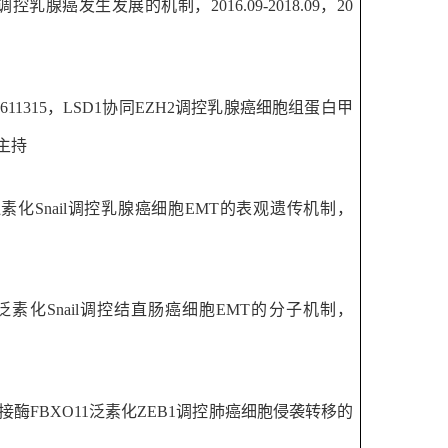
调控乳腺癌发生发展的机制，
2016.09-2018.09
，
20
611315
，
LSD1
协同
EZH2
调控乳腺癌细胞组蛋白甲
主持
泛素化
Snail
调控乳腺癌细胞
EMT
的表观遗传机制，
泛素化
Snail
调控结直肠癌细胞
EMT
的分子机制
，
接酶
FBXO11
泛素化
ZEB1
调控肺癌细胞侵袭转移的