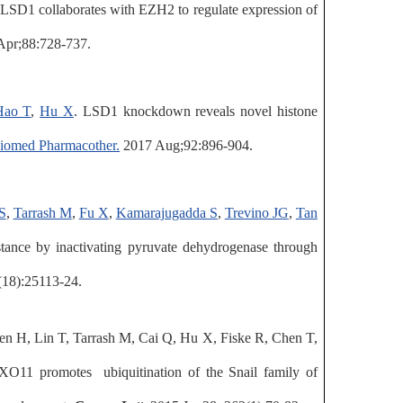
LSD1 collaborates with EZH2 to regulate expression of
Apr;88:728-737.
Hao T
,
Hu X
. LSD1 knockdown reveals novel histone
iomed Pharmacother.
2017 Aug;92:896-904.
S
,
Tarrash M
,
Fu X
,
Kamarajugadda S
,
Trevino JG
,
Tan
stance by inactivating pyruvate dehydrogenase through
18):25113-24.
n H, Lin T, Tarrash M, Cai Q, Hu X, Fiske R, Chen T,
BXO11 promotes
ubiquitination of the Snail family of