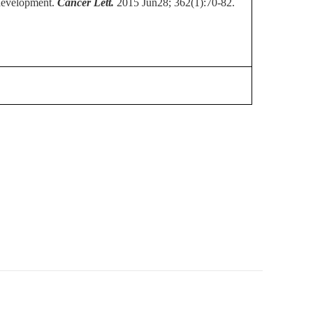
 development.
Cancer Lett.
2015 Jun28;
362(1):70-82.