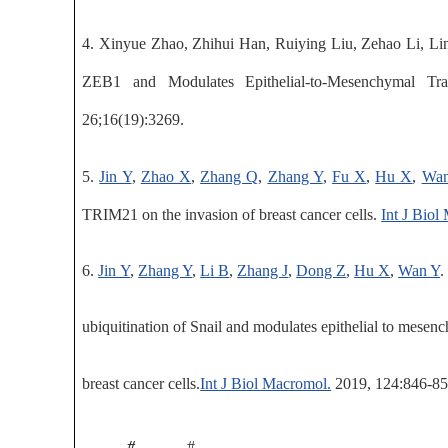
4
.
Xinyue Zhao, Zhihui Han, Ruiying Liu, Zehao Li, L
ZEB1 and Modulates Epithelial-to-Mesenchymal Tra
26;16(19):3269.
5
.
Jin Y
,
Zhao X
,
Zhang Q
,
Zhang Y
,
Fu X
,
Hu X
,
Wan
TRIM21 on the invasion of breast cancer cells
.
Int J Biol
6
.
Jin Y
,
Zhang Y
,
Li B
,
Zhang J
,
Dong Z
,
Hu X
,
Wan Y
.
ubiquitination of Snail and modulates epithelial to mesenc
breast cancer cells.
Int J Biol Macromol.
2019, 124:846-85
#
#