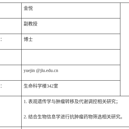
：
金悦
：
副教授
位：
博士
：
：
yuejin
@jlu.edu.cn
点：
生命科学楼
3
42
室
向
1.
表观遗传学与肿瘤转移及代谢调控相关研究；
2.
结合生物信息学进行抗肿瘤药物筛选相关研究。