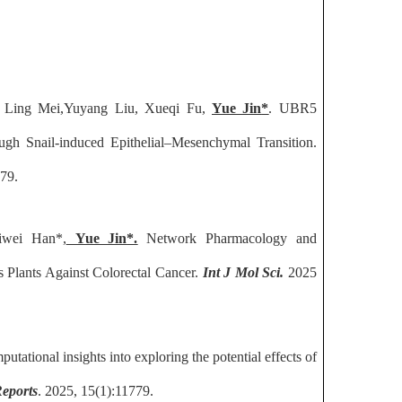
, Ling Mei
,
Yuyang Liu
, Xueqi Fu,
Yue Jin
*
.
UBR5
rough Snail-induced
E
pithelial–
M
esenchymal
T
ransition
.
79.
iwei Han
*
,
Yue Jin
*.
Network Pharmacology and
 Plants Against Colorectal Cancer
.
Int J Mol Sci
.
2025
utational insights into exploring the potential effects of
Reports
.
2025
,
15(1):11779.