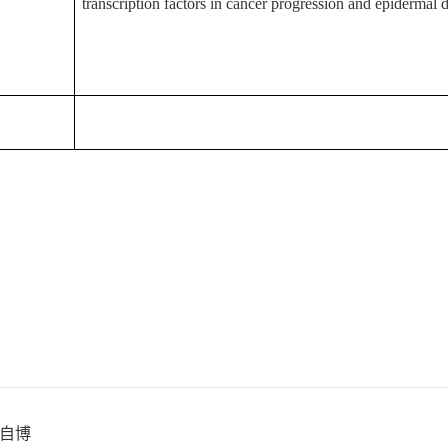
transcription factors in cancer progression and epidermal
自博