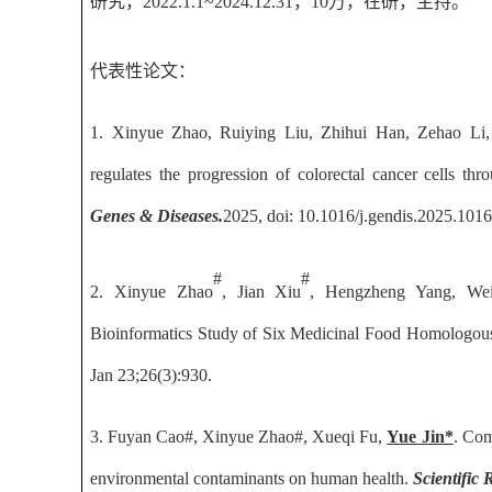
研究
，
2022.1.1~2024.12.31
，
10
万
，
在研，主持。
代表性论文：
1.
Xinyue Zhao,
Ruiying Liu, Zhihui Han, Zehao Li
regulates the progression of colorectal cancer cells th
Genes & Diseases
.
2025, doi:
10.1016/j.gendis.2025.1016
#
#
2
.
Xinyue Zhao
, Jian Xiu
, Hengzheng Yang, We
Bioinformatics Study of Six Medicinal Food Homologous
Jan 23;26(3):930.
3
.
Fuyan Cao
#
, Xinyue Zhao
#
, Xueqi Fu,
Yue Jin
*
.
Comp
environmental contaminants on human health
.
Scientific 