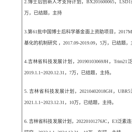
2.
博士后创新人才支持计划，
BX201600065
，
LSD1
万，已结题，主持
3.
第
61
批中国博士后科学基金面上资助项目，
2017M
基化的机制研究 ，
201
7
.09-201
9.
09
，
5
万，已结题，
4.
吉林省
科技发展计划，
20190103069JH
，
Trim21
2019.1.1~2020.12.31
，
7
万
，
已结题，主持。
5.
吉林省
科技发展计划
，
20210402018GH
，
UBR5
2021.1.1~2023.12.31
，
10
万
，
已结题，主持。
6.
吉林省
科技发展计划
，
20220101276JC
，
E3
泛素连