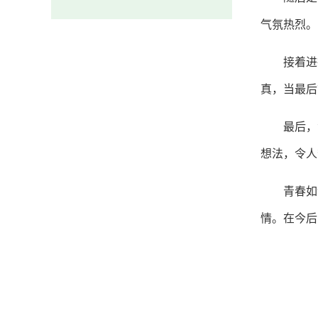
气氛热烈。
接着进
真，当最后
最后，
想法，令人
青春如
情。在今后